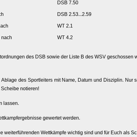
DSB 7.50
ch
DSB 2.53...2.59
nach
WT 2.1
 nach
WT 4.2
rtordnungen des DSB sowie der Liste B des WSV geschossen we
r Ablage des Sportleiters mit Name, Datum und Disziplin. Nur s
 Scheibe notieren!
n lassen.
ttkampfergebnisse gewertet werden.
le weiterführenden Wettkämpfe wichtig sind und für Euch als 